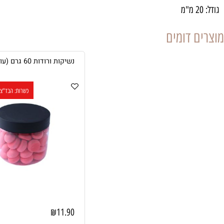
 דומים
נשיקות ורודות 60 גרם (עוגיות מרנג)
כשרות: הבד"צ העדה הח