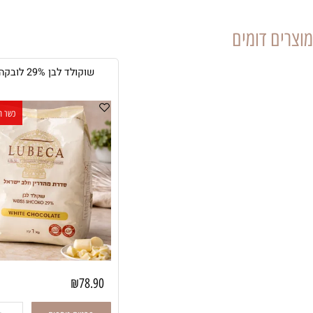
 דומים
שוקולד לבן 29% לובקה - 1 ק"ג
כשר חלבי חלב 