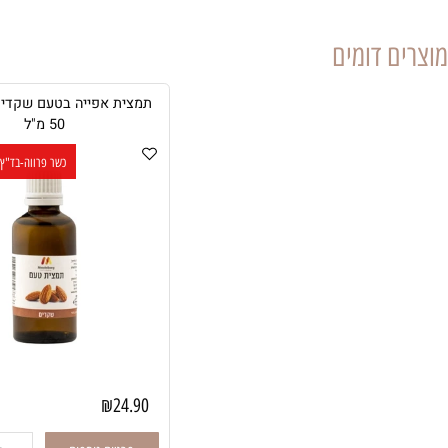
 דומים
תמצית אפייה בטעם שקדים מנדל
50 מ"ל
כשר פרווה-בד"ץ העדה הח