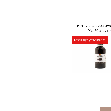
 בטעם שוקולד מריר
ג 50 מ"ל
כשר פרווה-בד"ץ העדה החרדית