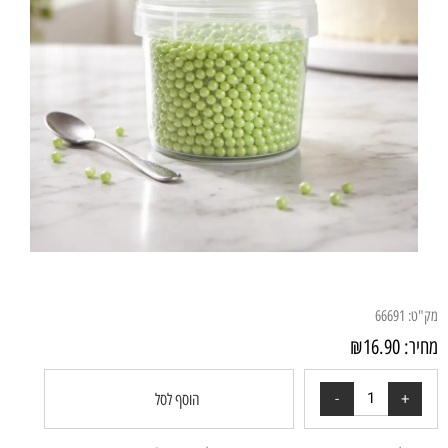
מק"ט:
66691
מחיר:
16.90
₪
הוסף לסל